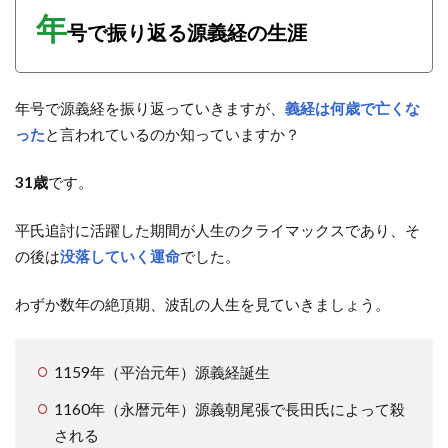
年
号で振り返る源義経の生涯
年号で源義経を振り返っていきますが、
義経は何歳で亡くな
った
と言われているのか知っていますか？
31歳
です。
平氏追討に活躍した期間が人生のクライマックスであり、そ
の後は
没落していく運命
でした。
わずか数年の絶頂期、波乱の人生を見ていきましょう。
1159年（平治元年）源義経誕生
1160年（永暦元年）源義朝尾張で長田氏によって殺
される