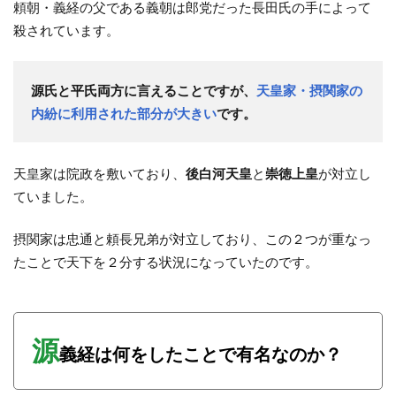
頼朝・義経の父である義朝は郎党だった長田氏の手によって
殺されています。
源氏と平氏両方に言えることですが、
天皇家・摂関家の
内紛に利用された部分が大きい
です。
天皇家は院政を敷いており、
後白河天皇
と
崇徳上皇
が対立し
ていました。
摂関家は忠通と頼長兄弟が対立しており、この２つが重なっ
たことで天下を２分する状況になっていたのです。
源
義経は何をしたことで有名なのか？