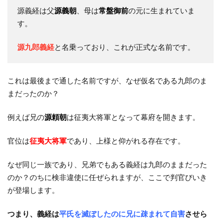
源義経は父
源義朝
、母は
常盤御前
の元に生まれていま
す。
源九郎義経
と名乗っており、これが正式な名前です。
これは最後まで通した名前ですが、なぜ仮名である九郎のま
まだったのか？
例えば兄の
源頼朝
は征夷大将軍となって幕府を開きます。
官位は
征夷大将軍
であり、上様と仰がれる存在です。
なぜ同じ一族であり、兄弟でもある義経は九郎のままだった
のか？のちに検非違使に任ぜられますが、ここで判官びいき
が登場します。
つまり、義経は
平氏を滅ぼしたのに兄に疎まれて自害
させら