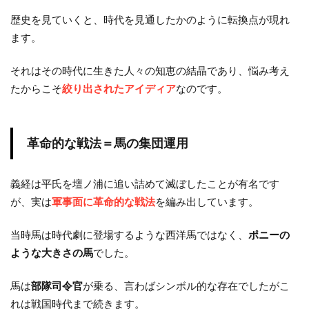
歴史を見ていくと、時代を見通したかのように転換点が現れ
ます。
それはその時代に生きた人々の知恵の結晶であり、悩み考え
たからこそ
絞り出されたアイディア
なのです。
革命的な戦法＝馬の集団運用
義経は平氏を壇ノ浦に追い詰めて滅ぼしたことが有名です
が、実は
軍事面に革命的な戦法
を編み出しています。
当時馬は時代劇に登場するような西洋馬ではなく、
ポニーの
ような大きさの馬
でした。
馬は
部隊司令官
が乗る、言わばシンボル的な存在でしたがこ
れは戦国時代まで続きます。