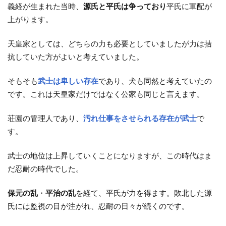
義経が生まれた当時、
源氏と平氏は争っており
平氏に軍配が
上がります。
天皇家としては、どちらの力も必要としていましたが力は拮
抗していた方がよいと考えていました。
そもそも
武士は
卑しい存在
であり、犬も同然と考えていたの
です。これは天皇家だけではなく公家も同じと言えます。
荘園の管理人であり、
汚れ仕事をさせられる存在が武士
で
す。
武士の地位は上昇していくことになりますが、この時代はま
だ忍耐の時代でした。
保元の乱
・
平治の乱
を経て、平氏が力を得ます。敗北した源
氏には監視の目が注がれ、忍耐の日々が続くのです。