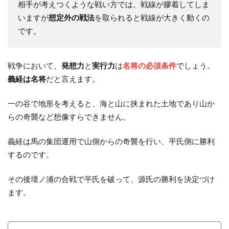
相手が考えつくような戦い方では、戦線が膠着してしま
いますが
想定外の戦法
を取られると戦線が大きく動くの
です。
戦争において、
発想力
と
実行力
は
名将の必須条件
でしょう。
義経は名将
だと言えます。
一の谷で地形を考えると、海と山に挟まれた土地であり山か
らの奇襲など想像すらできません。
義経は馬の集団運用で山側からの奇襲を行い、平氏側に勝利
するのです。
その後壇ノ浦の合戦で平氏を破って、源氏の勝利を決定づけ
ます。