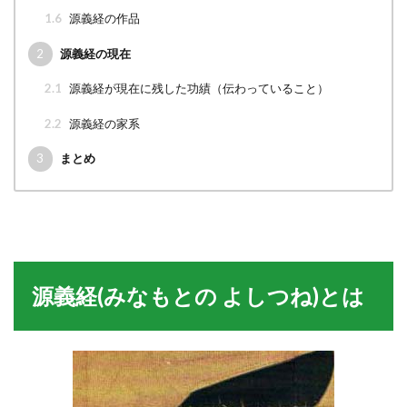
1.6
源義経の作品
2
源義経の現在
2.1
源義経が現在に残した功績（伝わっていること）
2.2
源義経の家系
3
まとめ
源義経(みなもとの よしつね)とは