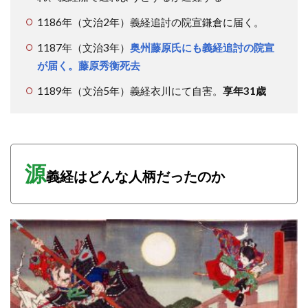
1186年（文治2年）義経追討の院宣鎌倉に届く。
1187年（文治3年）
奥州藤原氏にも義経追討の院宣
が届く。藤原秀衡死去
1189年（文治5年）義経衣川にて自害。
享年31歳
源
義経はどんな人柄だったのか