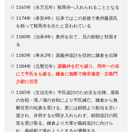
1165年（永万元年）鞍馬寺へ入れられることとなる
1174年（承安4年）伝承ではこの前後で奥州藤原氏
を頼って鞍馬寺を出たと言われている
1180年（治承4年）奥州を出て、兄の頼朝と対面す
る
1183年（寿永2年）源義仲追討を目的に鎌倉を出陣
1184年（元暦元年）
源義仲を打ち破り、同年一の谷
にて平氏をも破る。鎌倉に無断で検非違使・左衛門
少尉に任官
1185年（文治元年）平氏追討のため京を出陣。屋島
の合戦・壇ノ浦の合戦により平氏滅亡。鎌倉から無
断任官の叱責を受ける。更には頼朝より勘当を言い
渡され、弁明するが聞き入れられず。頼朝追討の院
宣を受け取る。鎌倉より大軍が義経追討に向けら
れ、義経船で逃れようとするが遭難する