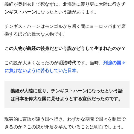
義経が奥州衣川で死なずに、北海道に渡り更に大陸に行き
チ
ンギス・ハーン
になったという話があります。
チンギス・ハーンはモンゴルから瞬く間にヨーロッパまで席
捲するほどの偉大な人物です。
この人物が義経の後身だという説がどうして生まれたのか？
この説が大きくなったのが
明治時代
です。当時、
列強の国々
に負けないよう
に苦心していた日本
。
義経が大陸に渡り、チンギス・ハーンになったという話
は日本を偉大な国に見せようとする宣伝だったのです。
現実的に言語が違う国へ行き、わずかな期間で国々を制圧で
きるのか？この説が矛盾を孕んでいることは明白でしょう。