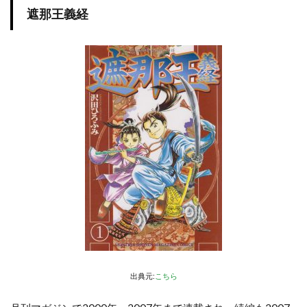
遮那王義経
出典元:
こちら