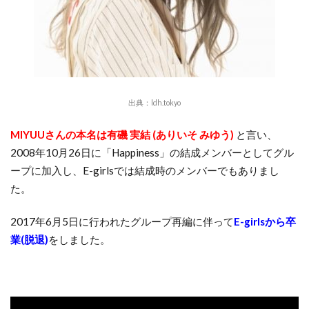
出典：
ldh.tokyo
MIYUUさんの本名は有磯 実結 (ありいそ みゆう)
と言い、
2008年10月26日に「Happiness」の結成メンバーとしてグル
ープに加入し、E-girlsでは結成時のメンバーでもありまし
た。
2017年6月5日に行われたグループ再編に伴って
E-girlsから卒
業(脱退)
をしました。