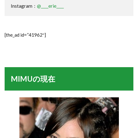
Instagram：
@____erie____
[the_ad id=”41962″]
MIMUの現在