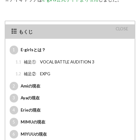
もくじ
1
E-girlsとは？
1.1
補足① VOCAL BATTLE AUDITION 3
1.2
補足② EXPG
2
Amiの現在
3
Ayaの現在
4
Erieの現在
5
MIMUの現在
6
MIYUUの現在