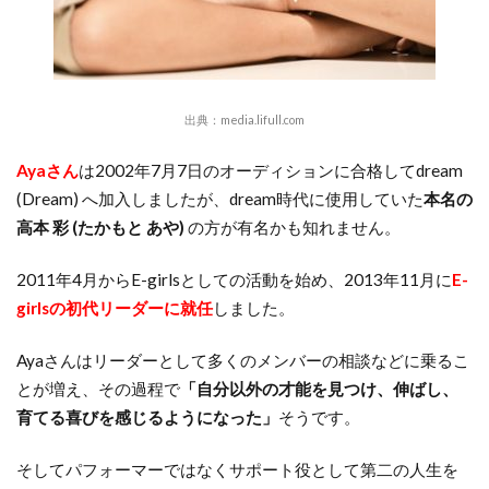
出典：
media.lifull.com
Ayaさん
は2002年7月7日のオーディションに合格してdream
(Dream) へ加入しましたが、dream時代に使用していた
本名の
高本 彩 (たかもと あや)
の方が有名かも知れません。
2011年4月からE-girlsとしての活動を始め、2013年11月に
E-
girlsの初代リーダーに就任
しました。
Ayaさんはリーダーとして多くのメンバーの相談などに乗るこ
とが増え、その過程で
「自分以外の才能を見つけ、伸ばし、
育てる喜びを感じるようになった」
そうです。
そしてパフォーマーではなくサポート役として第二の人生を