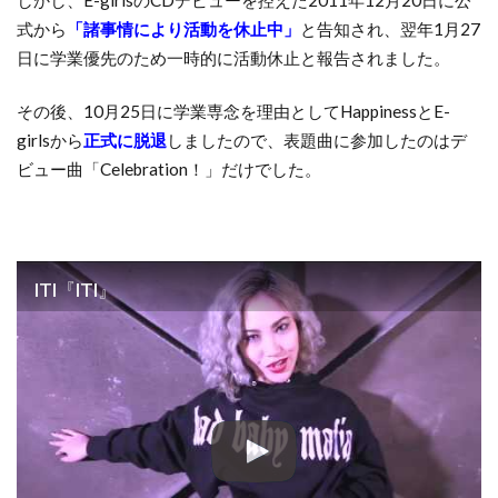
しかし、E-girlsのCDデビューを控えた2011年12月20日に公
式から
「諸事情により活動を休止中」
と告知され、翌年1月27
日に学業優先のため一時的に活動休止と報告されました。
その後、10月25日に学業専念を理由としてHappinessとE-
girlsから
正式に脱退
しましたので、表題曲に参加したのはデ
ビュー曲「Celebration！」だけでした。
ITI『ITI』