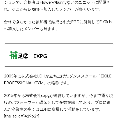
ションで、合格者はFlowerやbunnyなどのユニットに配属さ
れ、そこからE-girlsへ加入したメンバーが多くいます。
合格できなかった参加者で結成されたEGDに所属してE-Girls
へ加入したメンバーも居ます。
補
足② EXPG
2003年に株式会社LDHが立ち上げたダンススクール「
EX
ILE
P
ROFESSIONAL
G
YM」の略称です。
2015年から株式会社expgが運営していますが、今まで通り現
役のパフォーマーが講師として多数在籍しており、プロに進
んだ卒業生の多くはLDHに所属して活動をしています。
[the_ad id=”41962″]