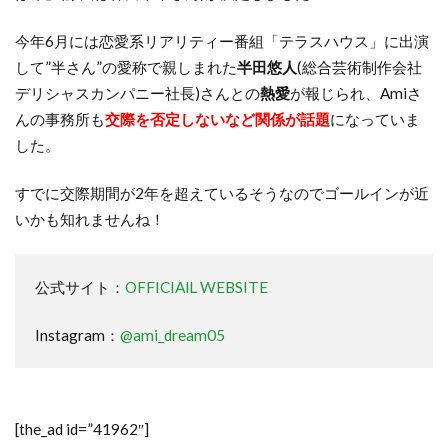
今年6月には恋愛系リアリティー番組「テラスハウス」に出演
して”半さん”の愛称で親しまれた
半田悠人
(総合芸術制作会社
デリシャスカンパニー社長)さんとの
熱愛
が報じられ、Amiさ
んの事務所も
交際を否定しないなど関係が話題
になっていま
した。
すでに交際期間が2年を超えているそうなのでゴールインが近
いかも知れませんね！
公式サイト：
OFFICIAlL WEBSITE
Instagram：
@ami_dream05
[the_ad id=”41962″]