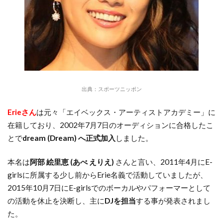
出典：
スポーツニッポン
Erieさん
は元々「エイベックス・アーティストアカデミー」に
在籍しており、2002年7月7日のオーディションに合格したこ
とで
dream (Dream) へ正式加入
しました。
本名は
阿部 絵里恵 (あべ えりえ)
さんと言い、2011年4月にE-
girlsに所属する少し前からErie名義で活動していましたが、
2015年10月7日にE-girlsでのボーカルやパフォーマーとして
の活動を休止を決断し、主に
DJを担当
する事が発表されまし
た。