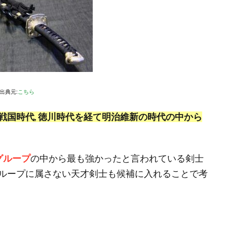
出典元:
こちら
戦国時代, 徳川時代を経て明治維新の時代の中から
グループ
の中から最も強かったと言われている剣士
ループに属さない天才剣士も候補に入れることで考