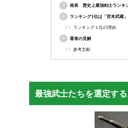
7
発表 歴史上最強剣士ランキン
8
ランキング1位は「宮本武蔵」
8.1
ランキング１位の理由
9
著者の見解
9.1
参考文献
最強武士たちを選定する