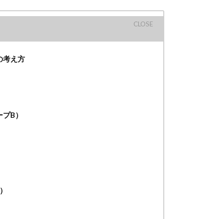
の考え方
ープB）
？
）
D）