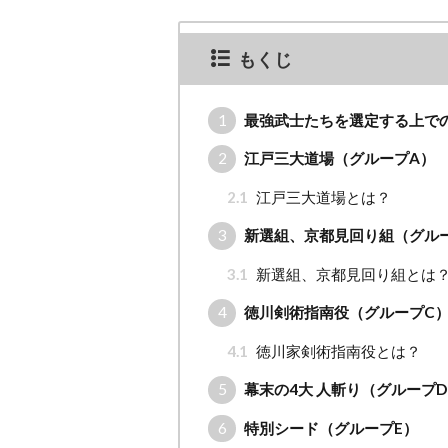
もくじ
1
最強武士たちを選定する上で
2
江戸三大道場（グループA）
2.1
江戸三大道場とは？
3
新選組、京都見回り組（グル
3.1
新選組、京都見回り組とは
4
徳川剣術指南役（グループC
4.1
徳川家剣術指南役とは？
5
幕末の4大 人斬り（グループ
6
特別シード（グループE）