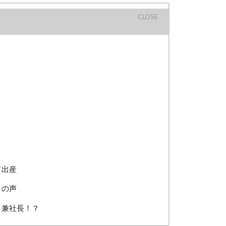
？
て出産
との声
ト兼社長！？