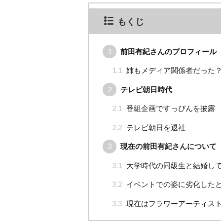
もくじ
1
前田有紀さんのプロフィール
1.1
姉もメディア関係者だった
2
テレビ朝日時代
2.1
番組企画ですっぴんを披露
2.2
テレビ朝日を退社
3
現在の前田有紀さんについて
3.1
大学時代の同級生と結婚し
3.2
イベントでの姿に劣化した
3.3
現在はフラワーアーティス