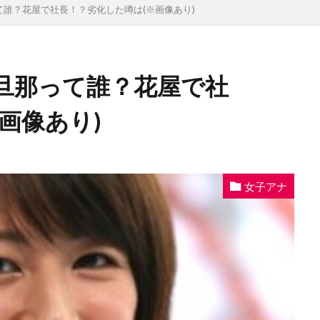
誰？花屋で社長！？劣化した噂は(※画像あり)
旦那って誰？花屋で社
画像あり)
女子アナ