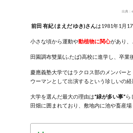
出典：
前田 有紀 (まえだ ゆき)さん
は1981年1
小さな頃から運動や
動植物に関心
があり、
田園調布雙葉(ふたば)高校に進学し、卒業
慶應義塾大学ではラクロス部のメンバーとし
ウーマンとして出演するという珍しいの経
大学を選んだ最大の理由は
“緑が多い事”
ら
田畑に囲まれており、敷地内に池や畜産場