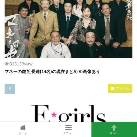
325159view
マネーの虎 社長達(14名)の現在まとめ ※画像あり
アイドル
ホーム
メニュー
TOPへ