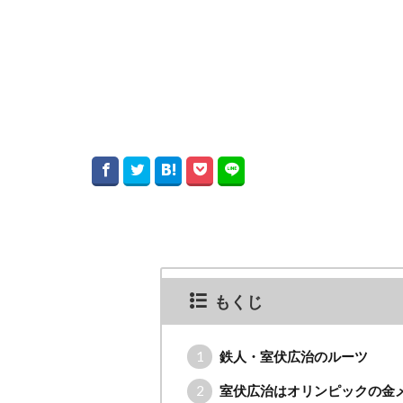
もくじ
1
鉄人・室伏広治のルーツ
2
室伏広治はオリンピックの金