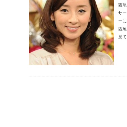
西尾
サー
ーに
西尾
見て