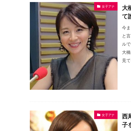
大
女子アナ
て
今ま
と言
ルで
大橋
見て
西
女子アナ
子