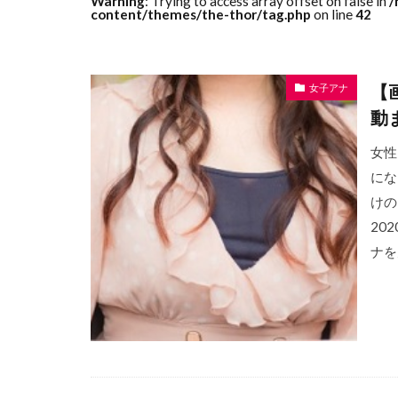
Warning
: Trying to access array offset on false in
/
content/themes/the-thor/tag.php
on line
42
【
女子アナ
動
女性
にな
けの
20
ナを