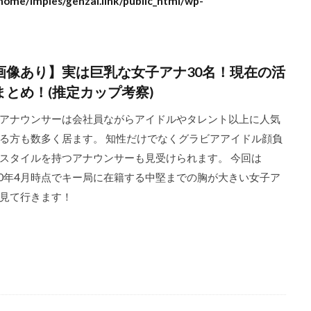
home/imples/genzai.link/public_html/wp-
画像あり】実は巨乳な女子アナ30名！現在の活
まとめ！(推定カップ考察)
アナウンサーは会社員ながらアイドルやタレント以上に人気
る方も数多く居ます。 知性だけでなくグラビアアイドル顔負
スタイルを持つアナウンサーも見受けられます。 今回は
20年4月時点でキー局に在籍する中堅までの胸が大きい女子ア
見て行きます！